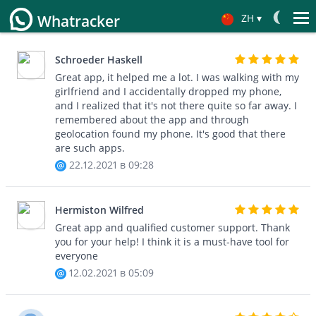
ZH
▾
Whatracker
反馈信息
Español
Schroeder Haskell
Great app, it helped me a lot. I was walking with my
Français
girlfriend and I accidentally dropped my phone,
Deutsch
and I realized that it's not there quite so far away. I
remembered about the app and through
English
geolocation found my phone. It's good that there
are such apps.
日本
22.12.2021 в 09:28
Portuguese (Brazil)
Хинди हिन्दी
Hermiston Wilfred
Great app and qualified customer support. Thank
Italiano
you for your help! I think it is a must-have tool for
Türkçe
everyone
12.02.2021 в 05:09